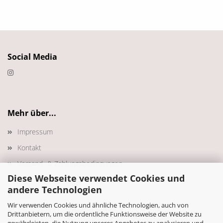
Social Media
Mehr über...
Impressum
Kontakt
Versand- & Zahlungsbedingungen
Diese Webseite verwendet Cookies und
Widerrufsrecht & Muster-Widerrufsformular
andere Technologien
AGB
Wir verwenden Cookies und ähnliche Technologien, auch von
Privatsphäre und Datenschutz
Drittanbietern, um die ordentliche Funktionsweise der Website zu
gewährleisten, die Nutzung unseres Angebotes zu analysieren und