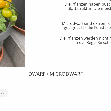
cm
Die Pflanzen haben busch
Blattstruktur. Die mei
Microdwarf sind extrem k
geeignet für die Fenster
Die Pflanzen werden nicht h
in der Regel Kirsch
DWARF / MICRODWARF
te