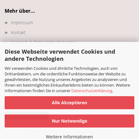
Mehr über...
Impressum
Kontakt
Versand- & Zahlungsbedingungen
Diese Webseite verwendet Cookies und
Widerrufsrecht & Muster-Widerrufsformular
andere Technologien
AGB
Wir verwenden Cookies und ähnliche Technologien, auch von
Privatsphäre und Datenschutz
Drittanbietern, um die ordentliche Funktionsweise der Website zu
gewährleisten, die Nutzung unseres Angebotes zu analysieren und
Cookie Einstellungen
Ihnen ein bestmögliches Einkaufserlebnis bieten zu können. Weitere
Informationen finden Sie in unserer
Datenschutzerklärung
.
Alle Akzeptieren
Vertrag widerrufen
Nur Notwendige
Webshop erstellen
mit Gambio.de © 2026
Weitere Informationen