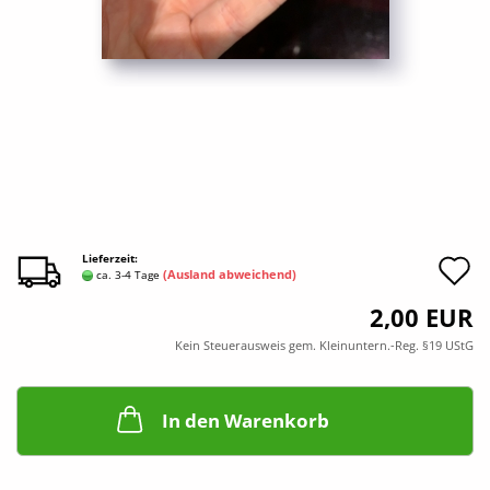
A
Lieferzeit:
(Ausland abweichend)
ca. 3-4 Tage
d
2,00 EUR
M
Kein Steuerausweis gem. Kleinuntern.-Reg. §19 UStG
In den Warenkorb