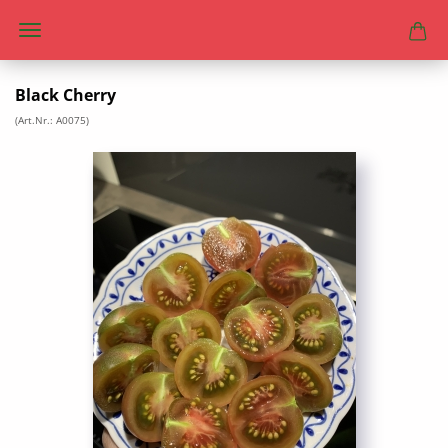
Black Cherry
(Art.Nr.:
A0075
)