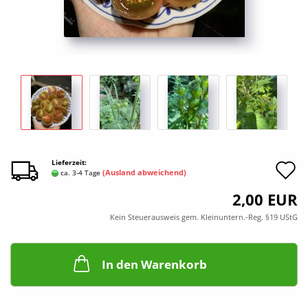
A
Lieferzeit:
(Ausland abweichend)
ca. 3-4 Tage
d
2,00 EUR
M
Kein Steuerausweis gem. Kleinuntern.-Reg. §19 UStG
In den Warenkorb