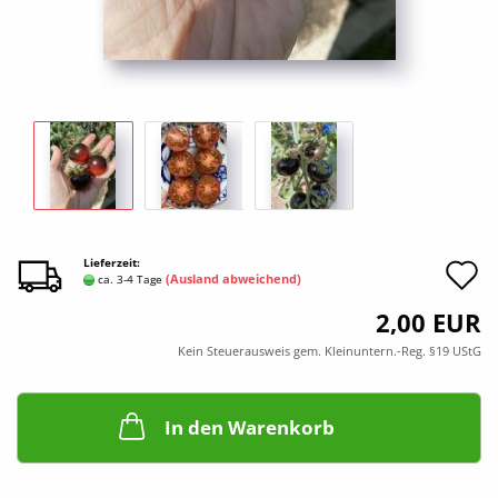
A
Lieferzeit:
(Ausland abweichend)
ca. 3-4 Tage
d
2,00 EUR
M
Kein Steuerausweis gem. Kleinuntern.-Reg. §19 UStG
In den Warenkorb